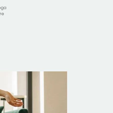
oga
re