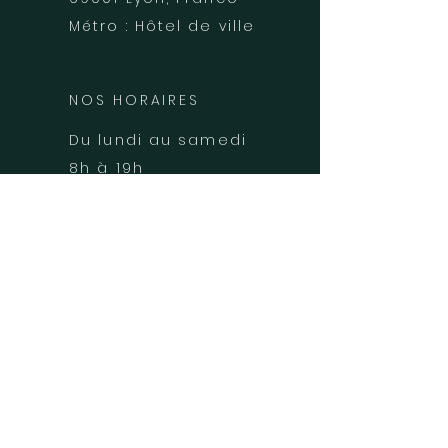
Métro : Hôtel de ville
NOS HORAIRES
Du lundi au samedi
8h à 19h
PRENDRE RDV
DOCTOLIB