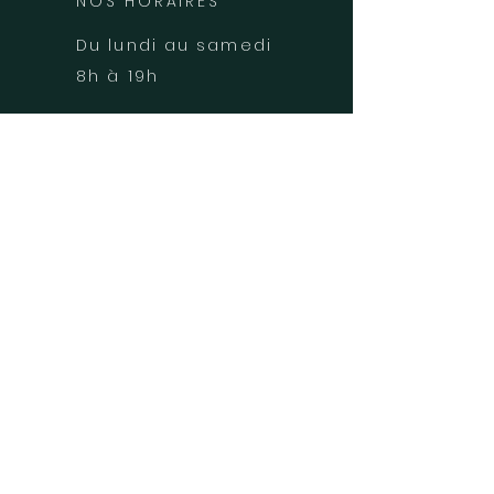
NOS HORAIRES
Du lundi au samedi
8h à 19h
PRENDRE RDV
DOCTOLIB