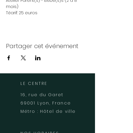
Atelier Parent(s) - Bébé(s)s (2 à 8 
mois)
Téarif: 25 euros 
Partager cet événement
LE CENTRE
16, rue du Garet
69001 Lyon, France
Métro : Hôtel de ville