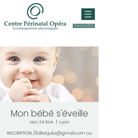
Prendre RDV
Mon bébé s'éveille
ven. 24 févr.
  |  
Lyon
INSCRIPTION //billiet.julie@gmail.com ou