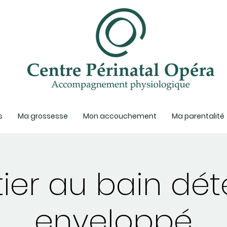
s
Ma grossesse
Mon accouchement
Ma parentalité
itier au bain dé
enveloppé